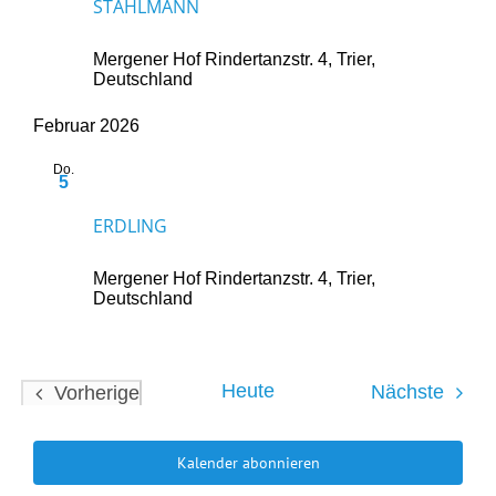
STAHLMANN
Mergener Hof
Rindertanzstr. 4, Trier,
Deutschland
Februar 2026
Do.
5
Februar 5 @ 20:00
-
23:00
ERDLING
Mergener Hof
Rindertanzstr. 4, Trier,
Deutschland
Heute
Veran
Nächste
Vorherige
Veranstaltungen
Kalender abonnieren