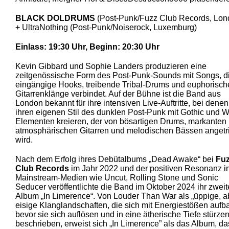
BLACK DOLDRUMS
(Post-Punk/Fuzz Club Records, Lon
+ UltraNothing (Post-Punk/Noiserock, Luxemburg)
Einlass: 19:30 Uhr, Beginn: 20:30 Uhr
Kevin Gibbard und Sophie Landers produzieren eine
zeitgenössische Form des Post-Punk-Sounds mit Songs, d
eingängige Hooks, treibende Tribal-Drums und euphorisch
Gitarrenklänge verbindet. Auf der Bühne ist die Band aus
London bekannt für ihre intensiven Live-Auftritte, bei denen
ihren eigenen Stil des dunklen Post-Punk mit Gothic und 
Elementen kreieren, der von bösartigen Drums, markanten
atmosphärischen Gitarren und melodischen Bässen angetr
wird.
Nach dem Erfolg ihres Debütalbums „Dead Awake“ bei
Fu
Club Records
im Jahr 2022 und der positiven Resonanz i
Mainstream-Medien wie Uncut, Rolling Stone und Sonic
Seducer veröffentlichte die Band im Oktober 2024 ihr zweit
Album „In Limerence“. Von Louder Than War als „üppige, a
eisige Klanglandschaften, die sich mit Energiestößen aufb
bevor sie sich auflösen und in eine ätherische Tiefe stürzen
beschrieben, erweist sich „In Limerence” als das Album, da