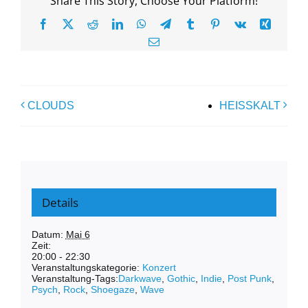
Share This Story, Choose Your Platform!
Facebook
X
Reddit
LinkedIn
WhatsApp
Telegram
Tumblr
Pinterest
Vk
Xing
E-
Mail
CLOUDS
HEISSKALT
Details
Datum:
Mai 6
Zeit:
20:00 - 22:30
Veranstaltungskategorie:
Konzert
Veranstaltung-Tags:
Darkwave
,
Gothic
,
Indie
,
Post Punk
,
Psych
,
Rock
,
Shoegaze
,
Wave