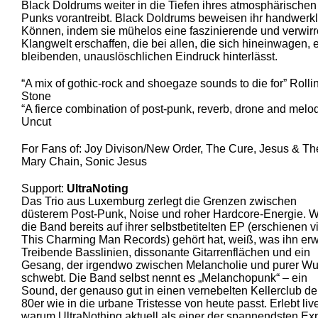
Black Doldrums weiter in die Tiefen ihres atmosphärischen
Punks vorantreibt. Black Doldrums beweisen ihr handwerk
Können, indem sie mühelos eine faszinierende und verwir
Klangwelt erschaffen, die bei allen, die sich hineinwagen, 
bleibenden, unauslöschlichen Eindruck hinterlässt.
“A mix of gothic-rock and shoegaze sounds to die for” Rolli
Stone
“A fierce combination of post-punk, reverb, drone and melo
Uncut
For Fans of: Joy Divison/New Order, The Cure, Jesus & Th
Mary Chain, Sonic Jesus
Support:
UltraNoting
Das Trio aus Luxemburg zerlegt die Grenzen zwischen
düsterem Post-Punk, Noise und roher Hardcore-Energie. 
die Band bereits auf ihrer selbstbetitelten EP (erschienen v
This Charming Man Records) gehört hat, weiß, was ihn erw
Treibende Basslinien, dissonante Gitarrenflächen und ein
Gesang, der irgendwo zwischen Melancholie und purer Wu
schwebt. Die Band selbst nennt es „Melanchopunk“ – ein
Sound, der genauso gut in einen vernebelten Kellerclub de
80er wie in die urbane Tristesse von heute passt. Erlebt liv
warum UltraNothing aktuell als einer der spannendsten Ex