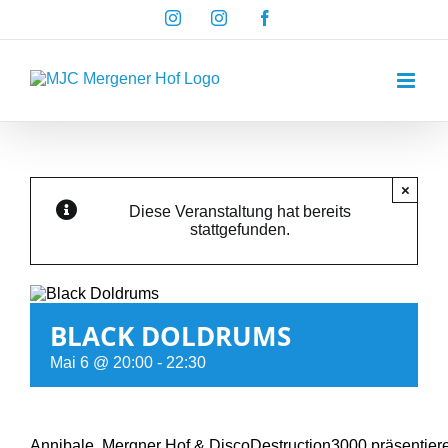
Zum
Instagram
Instagram
Facebook
Inhalt
springen
×
Diese Veranstaltung hat bereits
stattgefunden.
BLACK DOLDRUMS
Mai 6 @ 20:00
-
22:30
Annibale, Mergner Hof & DiscoDestruction3000 präsentier