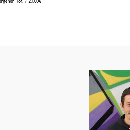
rgener Hof) / 20,00€