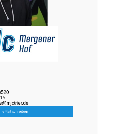
8520
 15
s@mjctrier.de
eMail schreiben