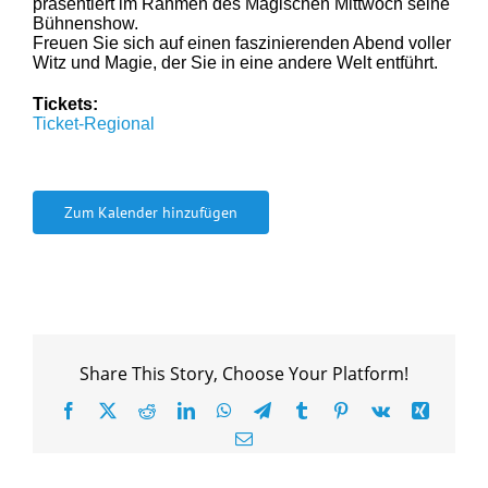
präsentiert im Rahmen des Magischen Mittwoch seine
Bühnenshow.
Freuen Sie sich auf einen faszinierenden Abend voller
Witz und Magie, der Sie in eine andere Welt entführt.
Tickets:
Ticket-Regional
Zum Kalender hinzufügen
Share This Story, Choose Your Platform!
Facebook
X
Reddit
LinkedIn
WhatsApp
Telegram
Tumblr
Pinterest
Vk
Xing
E-
Mail