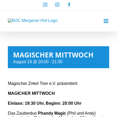
Zum
Instagram
Instagram
Facebook
Inhalt
springen
MAGISCHER MITTWOCH
August 19 @ 20:00
-
21:30
Magischer Zirkel Trier e.V. präsentiert:
MAGICHER MITTWOCH
Einlass: 19:30 Uhr, Beginn: 20:00 Uhr
Das Zauberduo
Phandy Magic
(Phil und Andy)