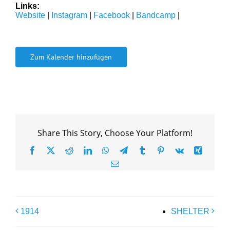
Links:
Website
|
Instagram
|
Facebook
|
Bandcamp
|
Zum Kalender hinzufügen
Share This Story, Choose Your Platform!
Facebook
X
Reddit
LinkedIn
WhatsApp
Telegram
Tumblr
Pinterest
Vk
Xing
E-
Mail
1914
SHELTER