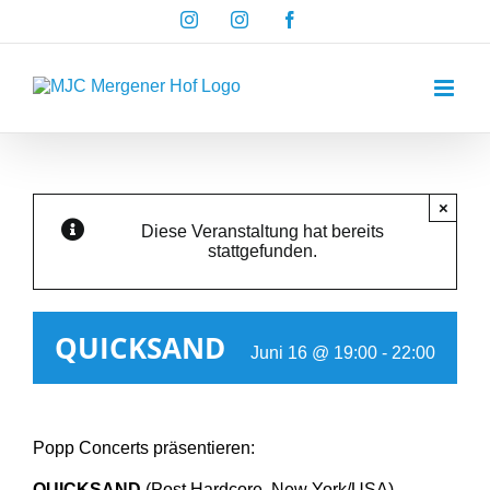
Zum
Instagram
Instagram
Facebook
Inhalt
springen
×
Diese Veranstaltung hat bereits
stattgefunden.
QUICKSAND
Juni 16 @ 19:00
-
22:00
Popp Concerts präsentieren:
QUICKSAND
(Post Hardcore, New York/USA)