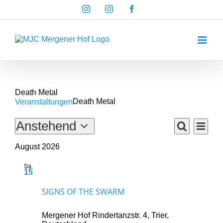
Zum
Instagram
Instagram
Facebook
Inhalt
springen
Death Metal
Death Metal
Veranstaltungen
Verans
VERANSTALTUNGEN
Anstehend
VERAN
Liste
Ansich
Suche
Datum
Navig
August 2026
SUCHE
wählen.
UND
Sa.
15
August 15 @ 19:30
-
23:00
ANSICH
SIGNS OF THE SWARM
NAVIG
Mergener Hof
Rindertanzstr. 4, Trier,