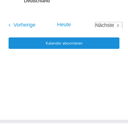
Deutschland
Veranstaltungen
Heute
Vorherige
Nächste
Veranstal
Kalender abonnieren