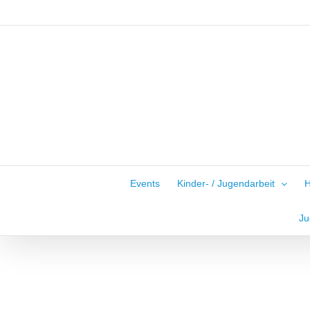
Zum
Inhalt
springen
Events
Kinder- / Jugendarbeit
H
Ju