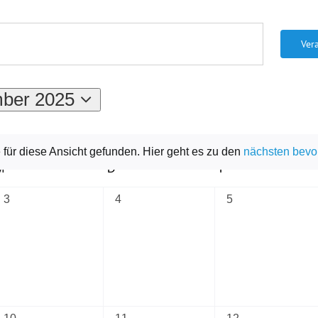
Ver
ber 2025
.
für diese Ansicht gefunden. Hier geht es zu den
nächsten bevo
Hinweis
M
Mittwoch
D
Donnerstag
F
Freitag
0
0
0
3
4
5
Veranstaltungen,
Veranstaltungen,
Veranstaltungen,
0
0
0