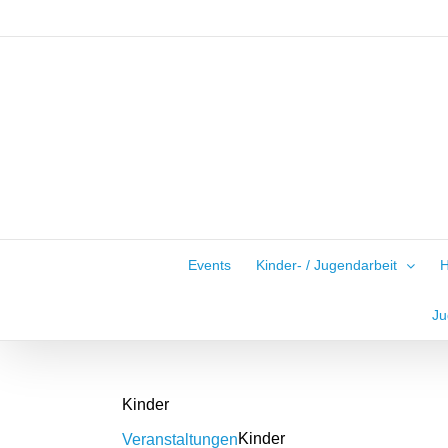
Zum
Inhalt
springen
Events
Kinder- / Jugendarbeit
H
Ju
Kinder
Kinder
Veranstaltungen